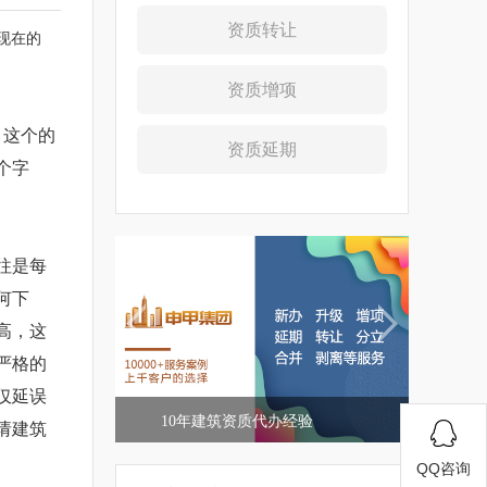
资质转让
现在的
资质增项
，这个的
资质延期
个字
往是每
何下
高，这
严格的
仅延误
10年建筑资质代办经验
请建筑
QQ咨询